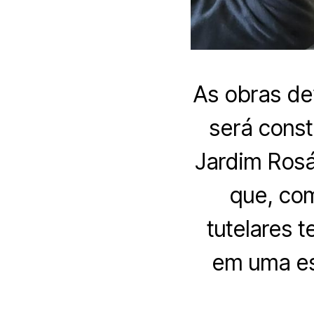
As obras dev
será const
Jardim Rosár
que, com
tutelares 
em uma es