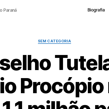
Biografia
o Paraná
Categorias
SEM CATEGORIA
selho Tutela
io Procópio
 1,1 milhão p