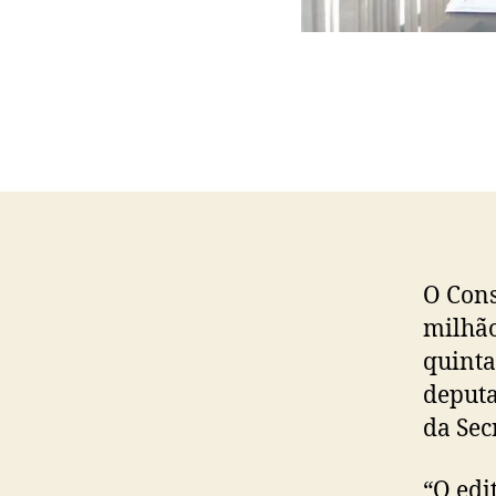
O Cons
milhão
quinta
deputa
da Sec
“O edi