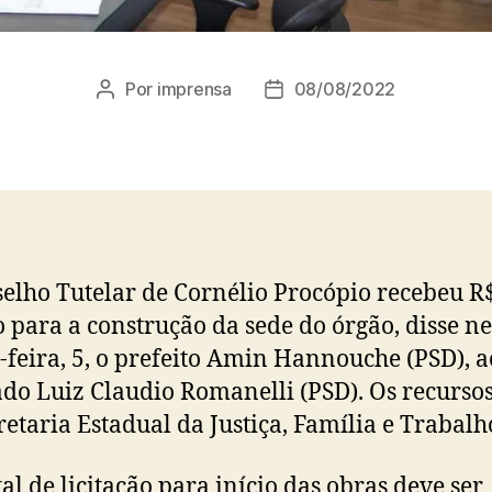
Por
imprensa
08/08/2022
Autor
Data
do
de
post
publicação
elho Tutelar de Cornélio Procópio recebeu R$
 para a construção da sede do órgão, disse ne
-feira, 5, o prefeito Amin Hannouche (PSD), a
do Luiz Claudio Romanelli (PSD). Os recursos
retaria Estadual da Justiça, Família e Trabalh
tal de licitação para início das obras deve ser