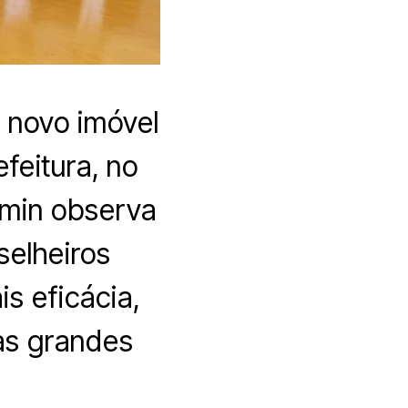
O novo imóvel
feitura, no
 Amin observa
selheiros
s eficácia,
as grandes