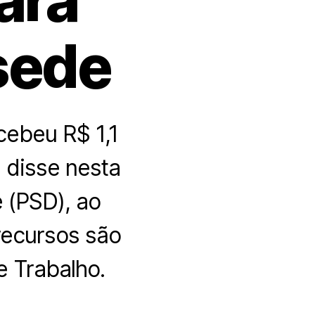
sede
cebeu R$ 1,1
 disse nesta
e (PSD), ao
recursos são
e Trabalho.