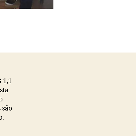
 1,1
sta
o
 são
o.