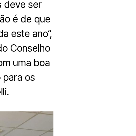
as deve ser
são é de que
da este ano”,
do Conselho
com uma boa
 para os
li.