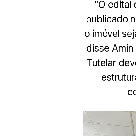
“O edital 
publicado n
o imóvel sej
disse Amin
Tutelar de
estrutu
co