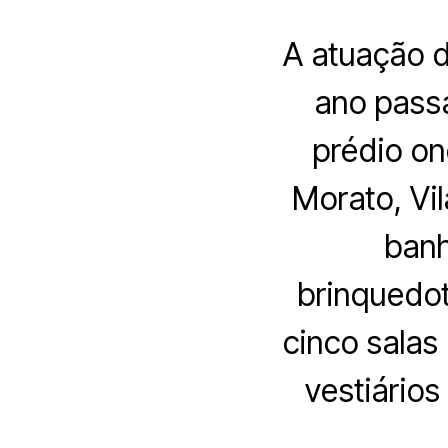
A atuação d
ano passa
prédio on
Morato, Vi
banh
brinquedot
cinco salas
vestiários