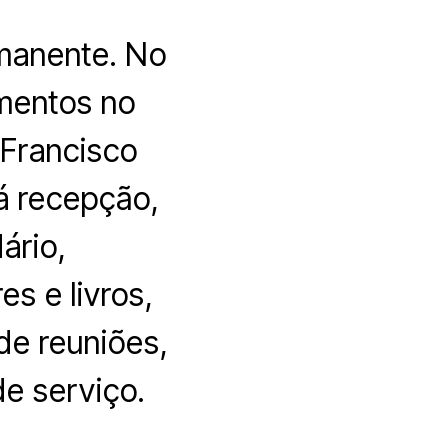
rmanente. No
imentos no
 Francisco
á recepção,
ário,
s e livros,
de reuniões,
de serviço.