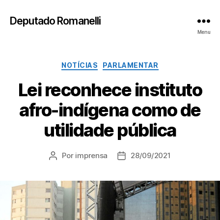
Deputado Romanelli
Menu
Categorias
NOTÍCIAS
PARLAMENTAR
Lei reconhece instituto
afro-indígena como de
utilidade pública
Por
imprensa
28/09/2021
Autor
Data
do
de
post
publicação