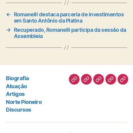
←
Romanelli destaca parceria de investimentos
em Santo Antônio da Platina
→
Recuperado, Romanelli participa da sessão da
Assembleia
Biografia
Biografia
Atuação
Artigos
Norte
Disc
Atuação
Pioneiro
Artigos
Norte Pioneiro
Discursos