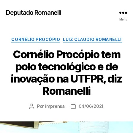
Deputado Romanelli
Menu
Categorias
CORNÉLIO PROCÓPIO
LUIZ CLAUDIO ROMANELLI
Cornélio Procópio tem
polo tecnológico e de
inovação na UTFPR, diz
Romanelli
Por
imprensa
04/06/2021
Autor
Data
do
de
post
publicação