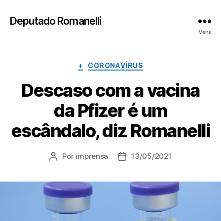
Deputado Romanelli
Menu
Categorias
+
CORONAVÍRUS
Descaso com a vacina
da Pfizer é um
escândalo, diz Romanelli
Por
imprensa
13/05/2021
Autor
Data
do
de
post
publicação