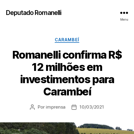
Deputado Romanelli
Menu
Categorias
CARAMBEÍ
Romanelli confirma R$
12 milhões em
investimentos para
Carambeí
Por
imprensa
10/03/2021
Autor
Data
do
de
post
publicação