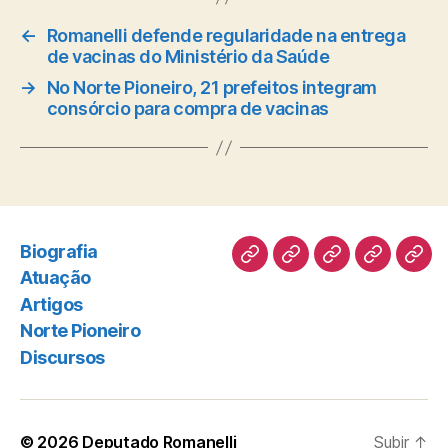
←
Romanelli defende regularidade na entrega
de vacinas do Ministério da Saúde
→
No Norte Pioneiro, 21 prefeitos integram
consórcio para compra de vacinas
Biografia
Biografia
Atuação
Artigos
Norte
Disc
Atuação
Pioneiro
Artigos
Norte Pioneiro
Discursos
© 2026
Deputado Romanelli
Subir
↑