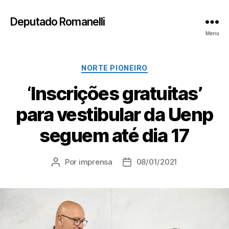
Deputado Romanelli
Menu
Categorias
NORTE PIONEIRO
‘Inscrições gratuitas’
para vestibular da Uenp
seguem até dia 17
Por
imprensa
08/01/2021
Autor
Data
do
de
post
publicação