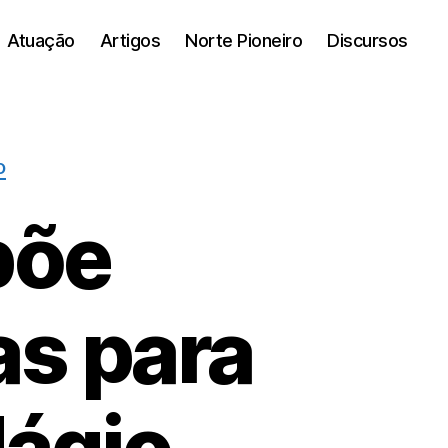
Atuação
Artigos
Norte Pioneiro
Discursos
O
põe
as para
dágio