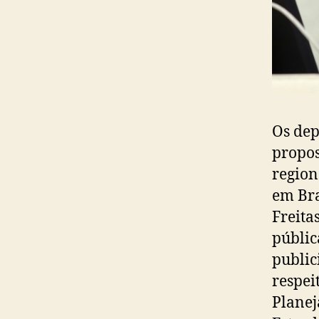
Os dep
propos
region
em Bra
Freita
públic
public
respei
Planej