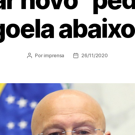
goela abaixo
Por
imprensa
26/11/2020
Autor
Data
do
de
post
publicação