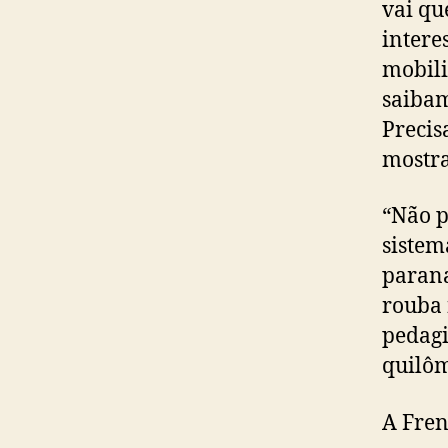
vai qu
intere
mobili
saibam
Precis
mostra
“Não p
sistem
parana
rouba 
pedagi
quilôm
A Fren