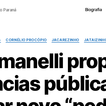
Biografia
o Paraná
Categorias
+
CORNÉLIO PROCÓPIO
JACAREZINHO
JATAIZINH
manelli pro
cias públic
ar novo “pe