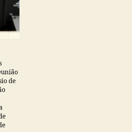
s
reunião
sio de
ão
a
de
de