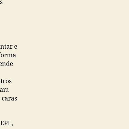
s
ntar e
 forma
tende
ntros
ejam
 caras
 EPL,