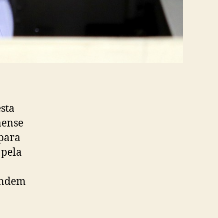
sta
aense
 para
 pela
fendem