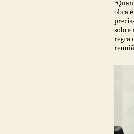
“Quand
obra é
precis
sobre 
regra 
reuniã