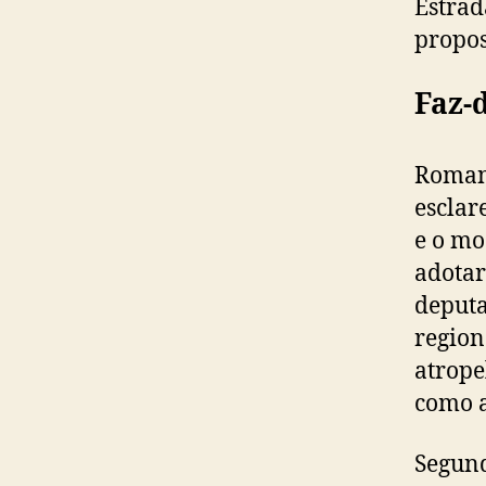
Estrad
propos
Faz-
Romane
esclar
e o mo
adotar
deputa
region
atrope
como a
Segund