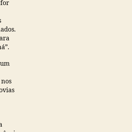
for
s
lados.
para
á”.
, um
 nos
ovias
a