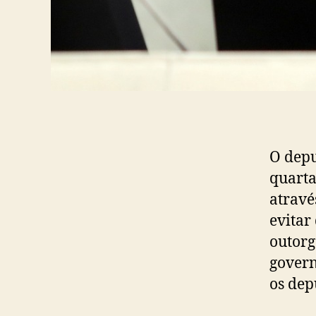
O depu
quarta
atravé
evitar
outorg
govern
os dep