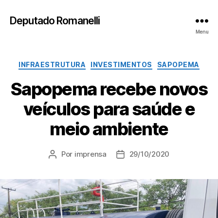
Deputado Romanelli
Menu
Categorias
INFRAESTRUTURA
INVESTIMENTOS
SAPOPEMA
Sapopema recebe novos
veículos para saúde e
meio ambiente
Por
imprensa
29/10/2020
Autor
Data
do
de
post
publicação