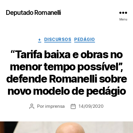
Deputado Romanelli
Menu
Categorias
+
DISCURSOS
PEDÁGIO
“Tarifa baixa e obras no
menor tempo possível”,
defende Romanelli sobre
novo modelo de pedágio
Por
imprensa
14/09/2020
Autor
Data
do
de
post
publicação