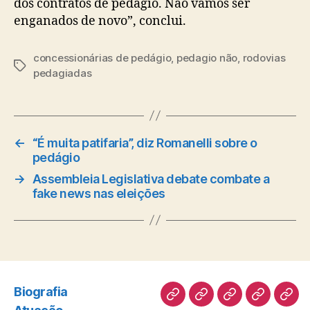
dos contratos de pedágio. Não vamos ser
enganados de novo”, conclui.
concessionárias de pedágio
,
pedagio não
,
rodovias
Tags
pedagiadas
←
“É muita patifaria”, diz Romanelli sobre o
pedágio
→
Assembleia Legislativa debate combate a
fake news nas eleições
Biografia
Biografia
Atuação
Artigos
Norte
Disc