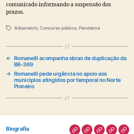
comunicado informando a suspensão dos
prazos.
Adiamento
,
Concurso público
,
Pandemia
Tags
←
Romanelli acompanha obras de duplicação da
BR-369
→
Romanelli pede urgência no apoio aos
municípios atingidos por temporal no Norte
Pioneiro
Biografia
Biografia
Atuação
Artigos
Norte
Disc