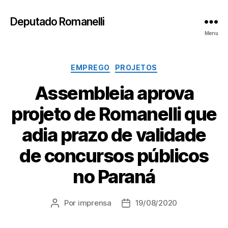
Deputado Romanelli
Menu
Categorias
EMPREGO
PROJETOS
Assembleia aprova
projeto de Romanelli que
adia prazo de validade
de concursos públicos
no Paraná
Por
imprensa
19/08/2020
Autor
Data
do
de
post
publicação