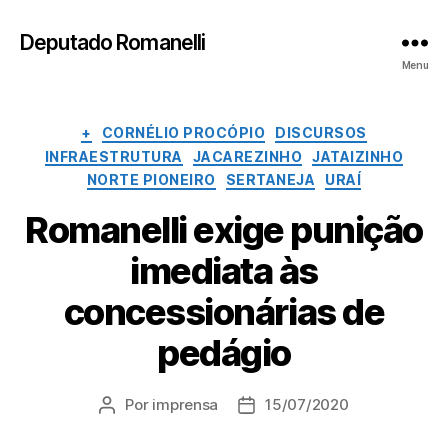
Deputado Romanelli
Menu
Categorias
+
CORNÉLIO PROCÓPIO
DISCURSOS
INFRAESTRUTURA
JACAREZINHO
JATAIZINHO
NORTE PIONEIRO
SERTANEJA
URAÍ
Romanelli exige punição
imediata às
concessionárias de
pedágio
Por
imprensa
15/07/2020
Autor
Data
do
de