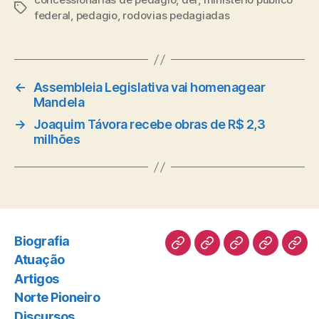
Tags
federal
,
pedagio
,
rodovias pedagiadas
←
Assembleia Legislativa vai homenagear
Mandela
→
Joaquim Távora recebe obras de R$ 2,3
milhões
Biografia
Biografia
Atuação
Artigos
Norte
Disc
Atuação
Pioneiro
Artigos
Norte Pioneiro
Discursos