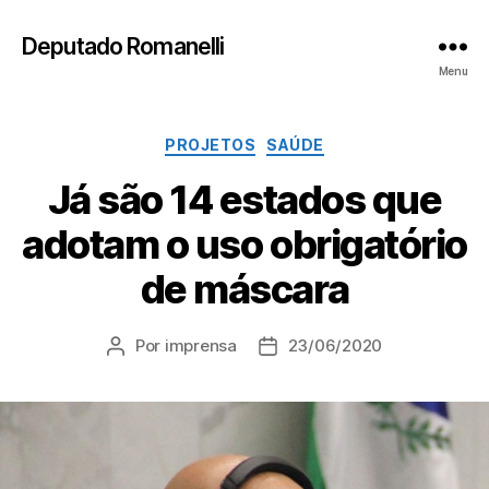
Deputado Romanelli
Menu
Categorias
PROJETOS
SAÚDE
Já são 14 estados que
adotam o uso obrigatório
de máscara
Por
imprensa
23/06/2020
Autor
Data
do
de
post
publicação