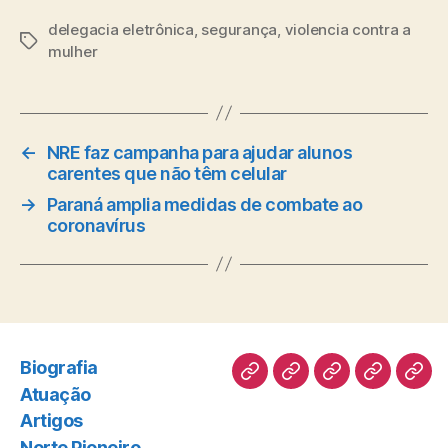
delegacia eletrônica
,
segurança
,
violencia contra a
Tags
mulher
←
NRE faz campanha para ajudar alunos
carentes que não têm celular
→
Paraná amplia medidas de combate ao
coronavírus
Biografia
Biografia
Atuação
Artigos
Norte
Disc
Atuação
Pioneiro
Artigos
Norte Pioneiro