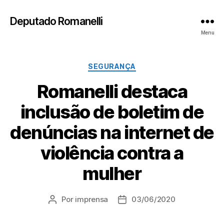
Deputado Romanelli
Menu
Categorias
SEGURANÇA
Romanelli destaca
inclusão de boletim de
denúncias na internet de
violência contra a
mulher
Por
imprensa
03/06/2020
Autor
Data
do
de
post
publicação