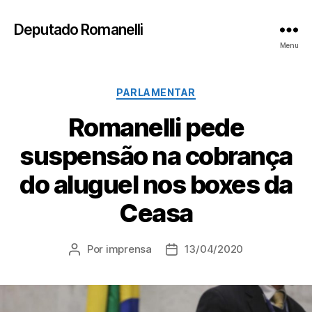
Deputado Romanelli
Menu
Categorias
PARLAMENTAR
Romanelli pede
suspensão na cobrança
do aluguel nos boxes da
Ceasa
Por
imprensa
13/04/2020
Autor
Data
do
de
post
publicação