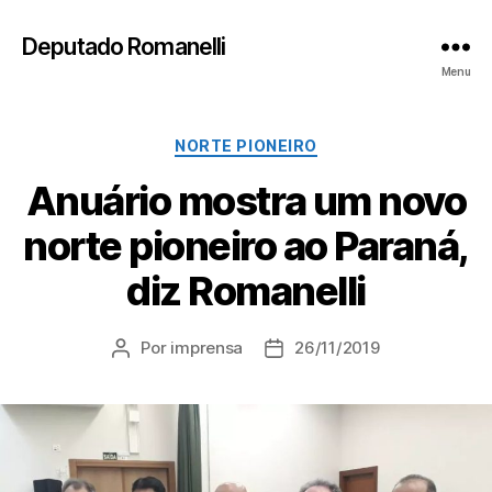
Deputado Romanelli
Menu
Categorias
NORTE PIONEIRO
Anuário mostra um novo
norte pioneiro ao Paraná,
diz Romanelli
Por
imprensa
26/11/2019
Autor
Data
do
de
post
publicação