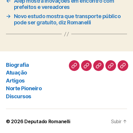
←
Alep mostra inovações em encontro com
prefeitos e vereadores
→
Novo estudo mostra que transporte público
pode ser gratuito, diz Romanelli
Biografia
Biografia
Atuação
Artigos
Norte
Disc
Atuação
Pioneiro
Artigos
Norte Pioneiro
Discursos
© 2026
Deputado Romanelli
Subir
↑