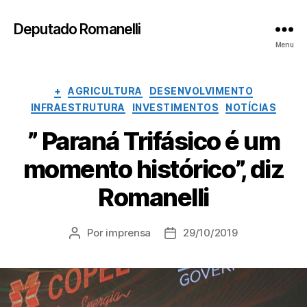
Deputado Romanelli
Menu
Categorias
+
AGRICULTURA
DESENVOLVIMENTO
INFRAESTRUTURA
INVESTIMENTOS
NOTÍCIAS
” Paraná Trifásico é um
momento histórico”, diz
Romanelli
Por
imprensa
29/10/2019
Autor
Data
do
de
post
publicação