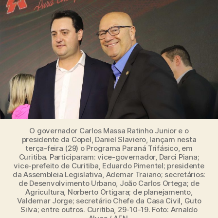
O governador Carlos Massa Ratinho Junior e o
presidente da Copel, Daniel Slaviero, lançam nesta
terça-feira (29) o Programa Paraná Trifásico, em
Curitiba. Participaram: vice-governador, Darci Piana;
vice-prefeito de Curitiba, Eduardo Pimentel; presidente
da Assembleia Legislativa, Ademar Traiano; secretários:
de Desenvolvimento Urbano, João Carlos Ortega; de
Agricultura, Norberto Ortigara; de planejamento,
Valdemar Jorge; secretário Chefe da Casa Civil, Guto
Silva; entre outros. Curitiba, 29-10-19. Foto: Arnaldo