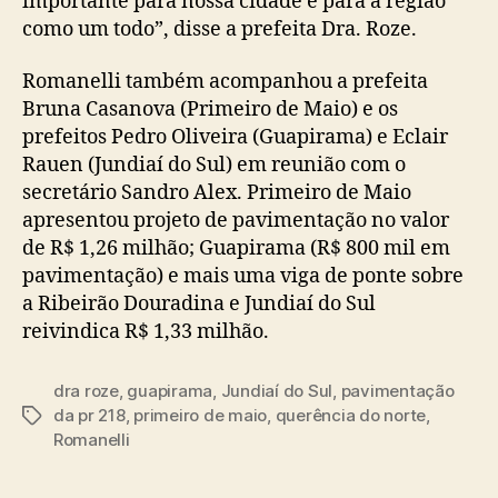
importante para nossa cidade e para a região
como um todo”, disse a prefeita Dra. Roze.
Romanelli também acompanhou a prefeita
Bruna Casanova (Primeiro de Maio) e os
prefeitos Pedro Oliveira (Guapirama) e Eclair
Rauen (Jundiaí do Sul) em reunião com o
secretário Sandro Alex. Primeiro de Maio
apresentou projeto de pavimentação no valor
de R$ 1,26 milhão; Guapirama (R$ 800 mil em
pavimentação) e mais uma viga de ponte sobre
a Ribeirão Douradina e Jundiaí do Sul
reivindica R$ 1,33 milhão.
dra roze
,
guapirama
,
Jundiaí do Sul
,
pavimentação
da pr 218
,
primeiro de maio
,
querência do norte
,
Tags
Romanelli