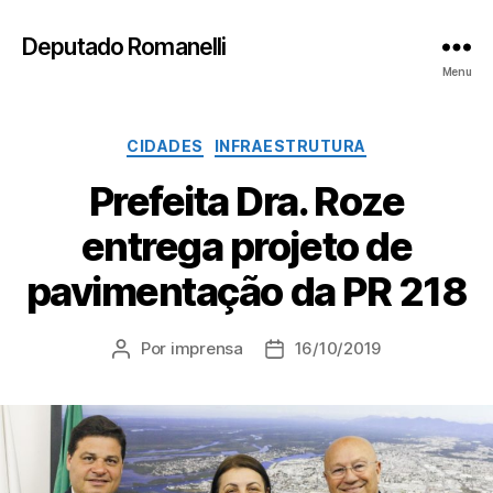
Deputado Romanelli
Menu
Categorias
CIDADES
INFRAESTRUTURA
Prefeita Dra. Roze
entrega projeto de
pavimentação da PR 218
Por
imprensa
16/10/2019
Autor
Data
do
de
post
publicação