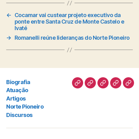
←
Cocamar vai custear projeto executivo da
ponte entre Santa Cruz de Monte Castelo e
Ivaté
→
Romanelli reúne lideranças do Norte Pioneiro
Biografia
Biografia
Atuação
Artigos
Norte
Disc
Atuação
Pioneiro
Artigos
Norte Pioneiro
Discursos