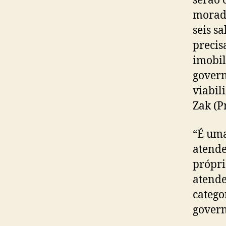
serão 
moradi
seis s
precis
imobil
govern
viabil
Zak (P
“É uma
atende
própri
atende
catego
govern