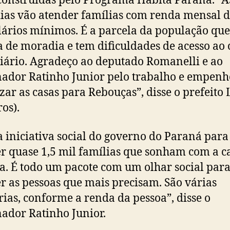
construídas pelo Programa Habita Paraná. “A
as vão atender famílias com renda mensal d
alários mínimos. É a parcela da população qu
a de moradia e tem dificuldades de acesso ao 
iário. Agradeço ao deputado Romanelli e ao
ador Ratinho Junior pelo trabalho e empen
izar as casas para Rebouças”, disse o prefeito 
ros).
 iniciativa social do governo do Paraná para
r quase 1,5 mil famílias que sonham com a c
a. É todo um pacote com um olhar social par
r as pessoas que mais precisam. São várias
rias, conforme a renda da pessoa”, disse o
ador Ratinho Junior.