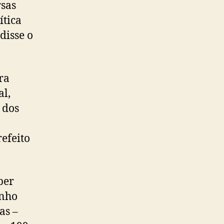
sas
ítica
disse o
ra
al,
 dos
refeito
ber
inho
as –