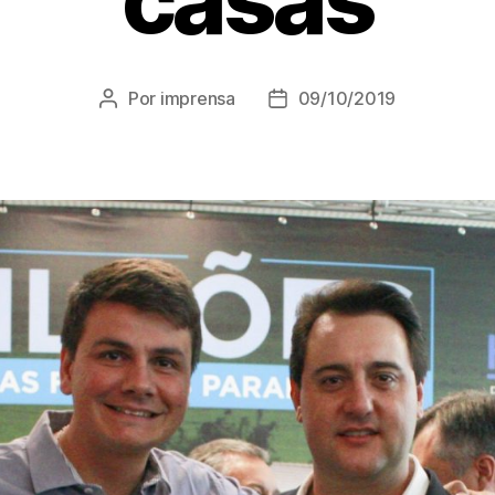
Por
imprensa
09/10/2019
Autor
Data
do
de
post
publicação