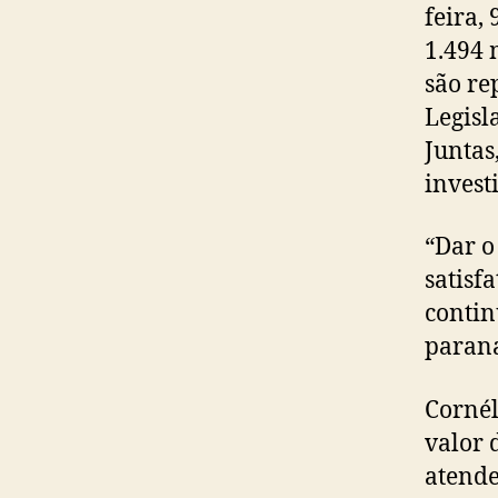
feira,
1.494 
são re
Legisl
Juntas
invest
“Dar o
satisf
contin
parana
Cornél
valor 
atende