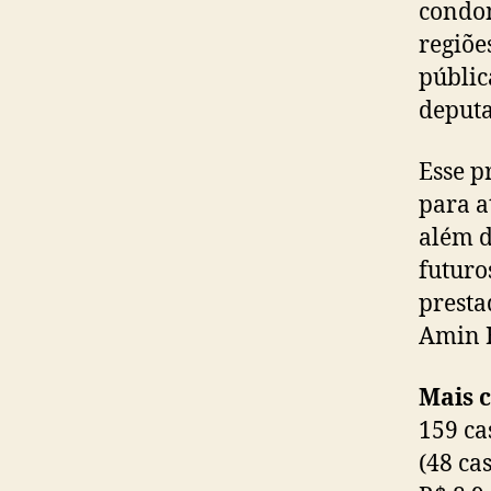
condom
regiõe
públic
deputa
Esse p
para a
além d
futuro
presta
Amin 
Mais 
159 ca
(48 ca