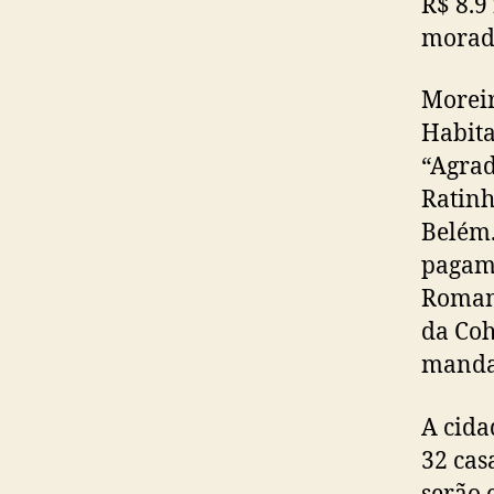
R$ 8.9
moradi
Moreir
Habita
“Agrad
Ratinh
Belém.
pagam 
Romane
da Coh
mandat
A cida
32 cas