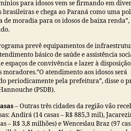
ínios para idosos vem se firmando em diver
s brasileiras e chega ao Paraná como uma pol
a de moradia para os idosos de baixa renda”, 
do.
rograma prevê equipamentos de infraestrutu
tendimento básico de saúde e assistência soci
e espaços de convivência e lazer à disposição
s moradores.”O atendimento aos idosos será
do periodicamente pela prefeitura”, disse o p
Hannouche (PSDB).
casas
– Outras três cidades da região vão rece
sas: Andirá (14 casas – R$ 885,3 mil), Jacarez
sas – R$ 3,8 milhões) e Wenceslau Braz (97 cas