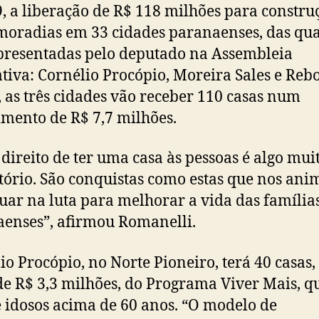
 9, a liberação de R$ 118 milhões para constru
moradias em 33 cidades paranaenses, das quai
presentadas pelo deputado na Assembleia
ativa: Cornélio Procópio, Moreira Sales e Reb
, as três cidades vão receber 110 casas num
imento de R$ 7,7 milhões.
 direito de ter uma casa às pessoas é algo mui
atório. São conquistas como estas que nos an
uar na luta para melhorar a vida das família
enses”, afirmou Romanelli.
io Procópio, no Norte Pioneiro, terá 40 casas,
de R$ 3,3 milhões, do Programa Viver Mais, q
 idosos acima de 60 anos. “O modelo de