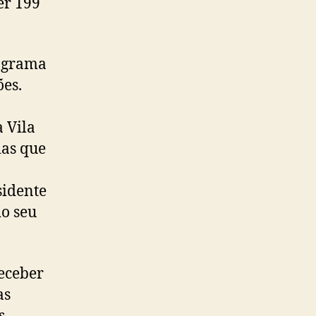
er 199
rograma
ões.
 Vila
ias que
sidente
o seu
receber
as