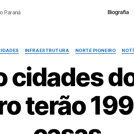
Biografia
o Paraná
Categorias
CIDADES
INFRAESTRUTURA
NORTE PIONEIRO
NOTÍ
o cidades do
ro terão 19
casas