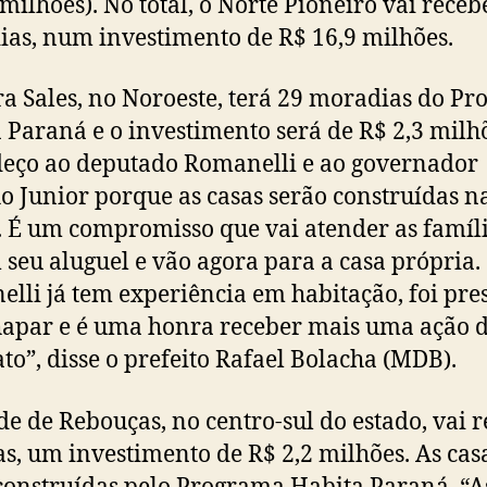
 milhões). No total, o Norte Pioneiro vai receb
as, num investimento de R$ 16,9 milhões.
a Sales, no Noroeste, terá 29 moradias do P
 Paraná e o investimento será de R$ 2,3 milh
eço ao deputado Romanelli e ao governador
o Junior porque as casas serão construídas na
 É um compromisso que vai atender as famíl
seu aluguel e vão agora para a casa própria.
lli já tem experiência em habitação, foi pre
apar e é uma honra receber mais uma ação d
o”, disse o prefeito Rafael Bolacha (MDB).
de de Rebouças, no centro-sul do estado, vai 
as, um investimento de R$ 2,2 milhões. As cas