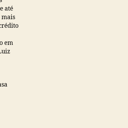
s
e até
e mais
crédito
ho em
Luiz
asa
a