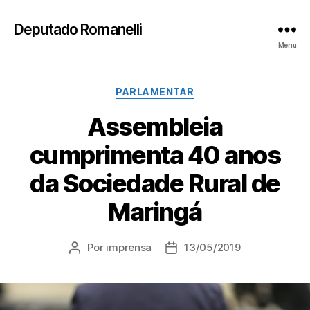
Deputado Romanelli
Menu
Categorias
PARLAMENTAR
Assembleia
cumprimenta 40 anos
da Sociedade Rural de
Maringá
Por
imprensa
13/05/2019
Autor
Data
do
de
post
publicação