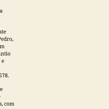
 a
ste
Pedro,
em
antio
 e
578.
 e
e
s, com