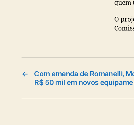
quem t
O proj
Comiss
←
Com emenda de Romanelli, Mo
R$ 50 mil em novos equipame