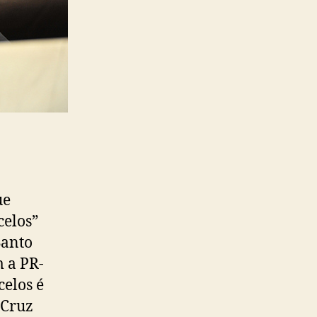
ue
celos”
Santo
m a PR-
celos é
 Cruz