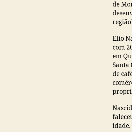
de Mon
desenv
região
Elio N
com 20
em Que
Santa 
de caf
comérc
propri
Nascid
falece
idade.