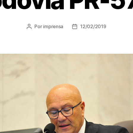
Por
imprensa
12/02/2019
Autor
Data
do
de
post
publicação