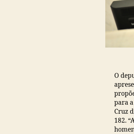
O depu
aprese
propõe
para a
Cruz d
182. “
homena