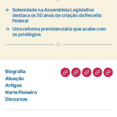
←
Solenidade na Assembleia Legislativa
destaca os 50 anos de criação da Receita
Federal
→
Uma reforma previdenciária que acabe com
os privilégios
Biografia
Biografia
Atuação
Artigos
Norte
Disc
Atuação
Pioneiro
Artigos
Norte Pioneiro
Discursos