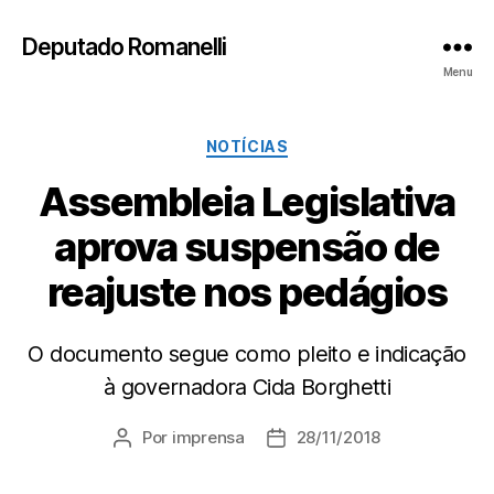
Deputado Romanelli
Menu
Categorias
NOTÍCIAS
Assembleia Legislativa
aprova suspensão de
reajuste nos pedágios
O documento segue como pleito e indicação
à governadora Cida Borghetti
Por
imprensa
28/11/2018
Autor
Data
do
de
post
publicação