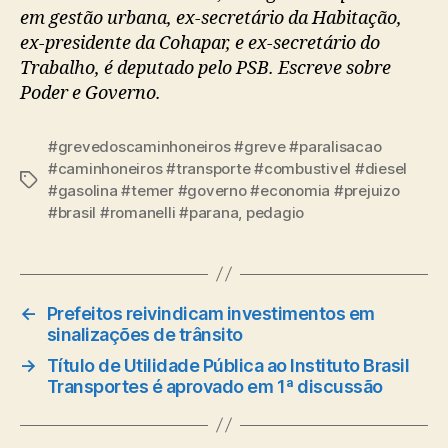
em gestão urbana, ex-secretário da Habitação,
ex-presidente da Cohapar, e ex-secretário do
Trabalho, é deputado pelo PSB. Escreve sobre
Poder e Governo.
#grevedoscaminhoneiros #greve #paralisacao
#caminhoneiros #transporte #combustivel #diesel
Tags
#gasolina #temer #governo #economia #prejuizo
#brasil #romanelli #parana
,
pedagio
←
Prefeitos reivindicam investimentos em
sinalizações de trânsito
→
Título de Utilidade Pública ao Instituto Brasil
Transportes é aprovado em 1ª discussão