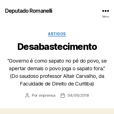
Deputado Romanelli
Menu
Categorias
ARTIGOS
Desabastecimento
“Governo é como sapato no pé do povo, se
apertar demais o povo joga o sapato fora.”
(Do saudoso professor Altair Carvalho, da
Faculdade de Direito de Curitiba)
Por
imprensa
04/06/2018
Autor
Data
do
de
post
publicação