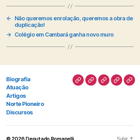
←
Não queremos enrolação, queremos a obra de
duplicação!
→
Colégio em Cambará ganha novo muro
Biografia
Biografia
Atuação
Artigos
Norte
Disc
Atuação
Pioneiro
Artigos
Norte Pioneiro
Discursos
© 2026
Deputado Romanelli
Subir
↑