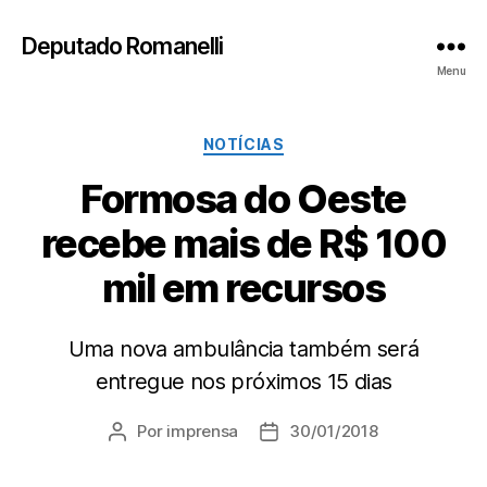
Deputado Romanelli
Menu
Categorias
NOTÍCIAS
Formosa do Oeste
recebe mais de R$ 100
mil em recursos
Uma nova ambulância também será
entregue nos próximos 15 dias
Por
imprensa
30/01/2018
Autor
Data
do
de
post
publicação