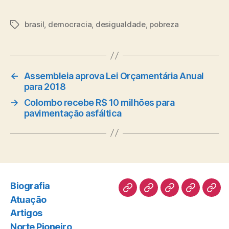
brasil
,
democracia
,
desigualdade
,
pobreza
Tags
←
Assembleia aprova Lei Orçamentária Anual
para 2018
→
Colombo recebe R$ 10 milhões para
pavimentação asfáltica
Biografia
Biografia
Atuação
Artigos
Norte
Disc
Atuação
Pioneiro
Artigos
Norte Pioneiro