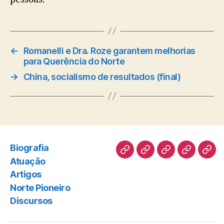
←
Romanelli e Dra. Roze garantem melhorias
para Querência do Norte
→
China, socialismo de resultados (final)
Biografia
Biografia
Atuação
Artigos
Norte
Disc
Atuação
Pioneiro
Artigos
Norte Pioneiro
Discursos