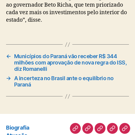
ao governador Beto Richa, que tem priorizado
cada vez mais os investimentos pelo interior do
estado”, disse.
←
Municípios do Paraná vão receber R$ 344
milhões com aprovação de nova regra do ISS,
diz Romanelli
→
A incerteza no Brasil ante o equilíbrio no
Paraná
Biografia
Biografia
Atuação
Artigos
Norte
Disc