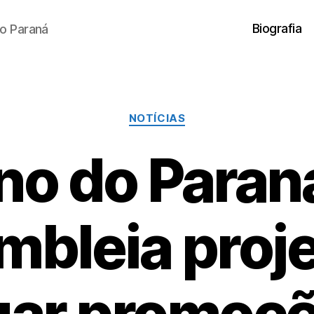
Biografia
o Paraná
Categorias
NOTÍCIAS
o do Paran
mbleia proje
gar promoç