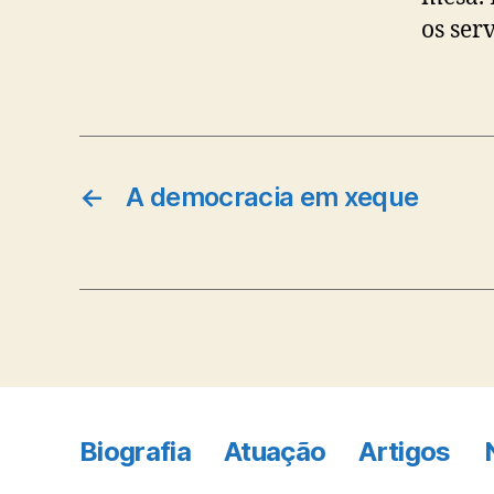
os ser
←
A democracia em xeque
Biografia
Atuação
Artigos