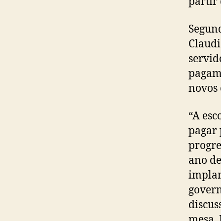
partir
Segund
Claudi
servid
pagame
novos
“A esc
pagar 
progre
ano de
implan
govern
discus
mesa. 