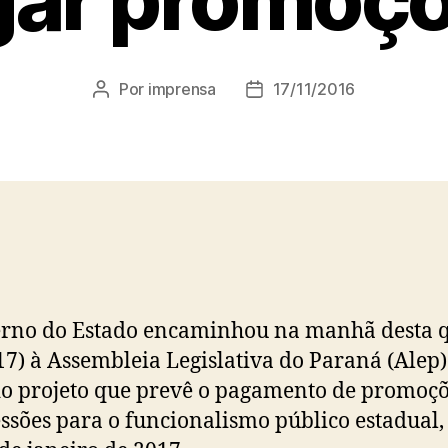
Por
imprensa
17/11/2016
Autor
Data
do
de
post
publicação
rno do Estado encaminhou na manhã desta q
(17) à Assembleia Legislativa do Paraná (Alep)
do projeto que prevê o pagamento de promoçõ
ssões para o funcionalismo público estadual,