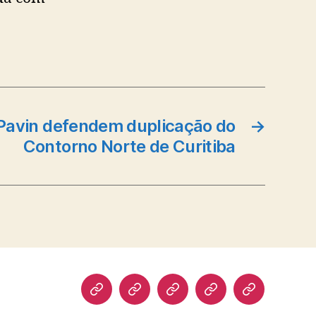
 Pavin defendem duplicação do
→
Contorno Norte de Curitiba
Biografia
Atuação
Artigos
Norte
Discursos