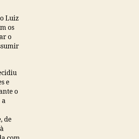
o Luiz
om os
ar o
ssumir
ecidiu
s e
ante o
 a
, de
 à
ida com