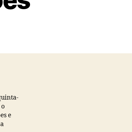
uinta-
 o
es e
 a