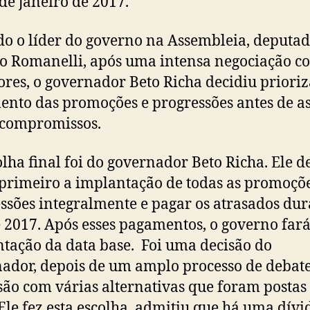
 de janeiro de 2017.
o o líder do governo na Assembleia, deputad
o Romanelli, após uma intensa negociação c
ores, o governador Beto Richa decidiu prioriz
nto das promoções e progressões antes de a
 compromissos.
olha final foi do governador Beto Richa. Ele d
primeiro a implantação de todas as promoçõe
ssões integralmente e pagar os atrasados dur
 2017. Após esses pagamentos, o governo fará
tação da data base. Foi uma decisão do
ador, depois de um amplo processo de debate
são com várias alternativas que foram postas
Ele fez esta escolha, admitiu que há uma dív