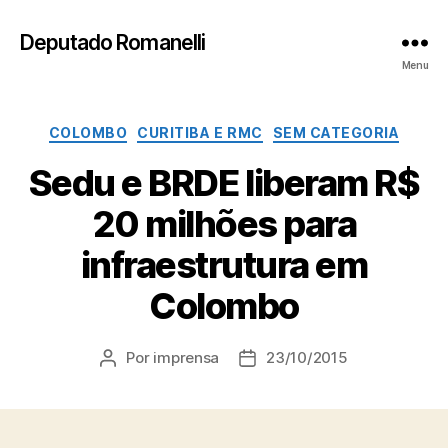
Deputado Romanelli
Menu
Categorias
COLOMBO
CURITIBA E RMC
SEM CATEGORIA
Sedu e BRDE liberam R$
20 milhões para
infraestrutura em
Colombo
Por
imprensa
23/10/2015
Autor
Data
do
de
post
publicação