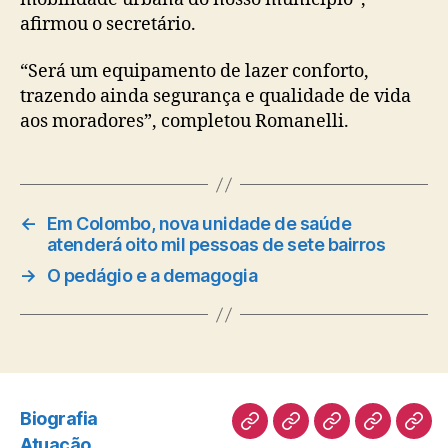
afirmou o secretário.
“Será um equipamento de lazer conforto,
trazendo ainda segurança e qualidade de vida
aos moradores”, completou Romanelli.
←
Em Colombo, nova unidade de saúde
atenderá oito mil pessoas de sete bairros
→
O pedágio e a demagogia
Biografia
Biografia
Atuação
Artigos
Norte
Disc
Atuação