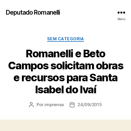
Deputado Romanelli
Menu
Categorias
SEM CATEGORIA
Romanelli e Beto
Campos solicitam obras
e recursos para Santa
Isabel do Ivaí
Por
imprensa
24/09/2015
Autor
Data
do
de
post
publicação