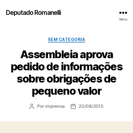
Deputado Romanelli
Menu
Categorias
SEM CATEGORIA
Assembleia aprova
pedido de informações
sobre obrigações de
pequeno valor
Por
imprensa
20/08/2015
Autor
Data
do
de
post
publicação