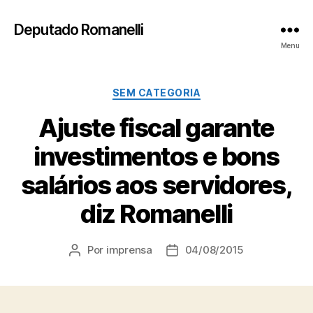
Deputado Romanelli
Menu
Categorias
SEM CATEGORIA
Ajuste fiscal garante
investimentos e bons
salários aos servidores,
diz Romanelli
Por
imprensa
04/08/2015
Autor
Data
do
de
post
publicação