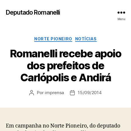
Deputado Romanelli
Menu
Categorias
NORTE PIONEIRO
NOTÍCIAS
Romanelli recebe apoio
dos prefeitos de
Carlópolis e Andirá
Por
imprensa
15/09/2014
Autor
Data
do
de
post
publicação
Em campanha no Norte Pioneiro, do deputado