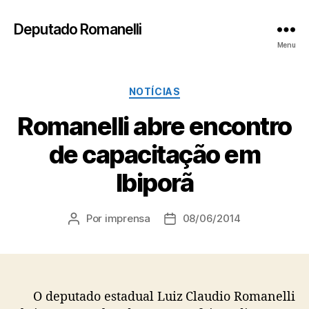
Deputado Romanelli
Menu
Categorias
NOTÍCIAS
Romanelli abre encontro
de capacitação em
Ibiporã
Por
imprensa
08/06/2014
Autor
Data
do
de
post
publicação
O deputado estadual Luiz Claudio Romanelli