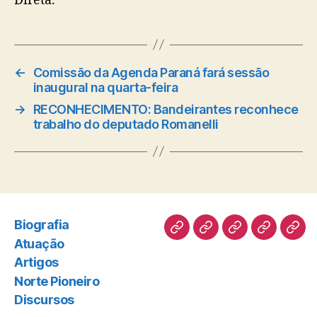
Direta.
←
Comissão da Agenda Paraná fará sessão
inaugural na quarta-feira
→
RECONHECIMENTO: Bandeirantes reconhece
trabalho do deputado Romanelli
Biografia
Biografia
Atuação
Artigos
Norte
Disc
Atuação
Pioneiro
Artigos
Norte Pioneiro
Discursos