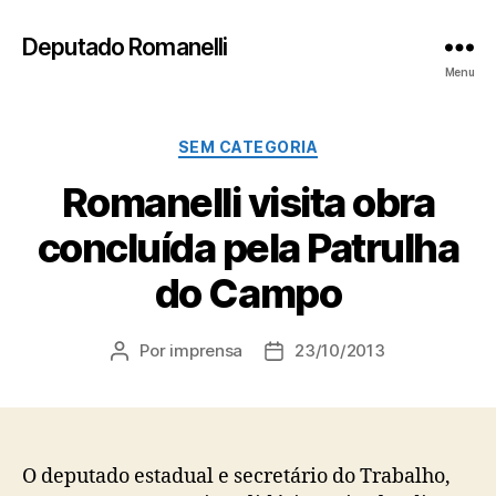
Deputado Romanelli
Menu
Categorias
SEM CATEGORIA
Romanelli visita obra
concluída pela Patrulha
do Campo
Por
imprensa
23/10/2013
Autor
Data
do
de
post
publicação
O deputado estadual e secretário do Trabalho,