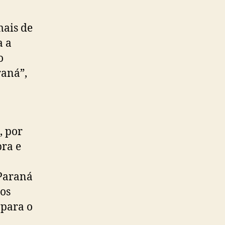
mais de
a a
o
raná”,
, por
bra e
 Paraná
nos
 para o