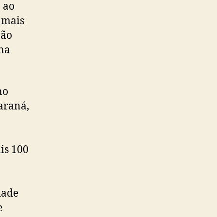
 ao
 mais
não
 na
no
araná,
is 100
dade
e