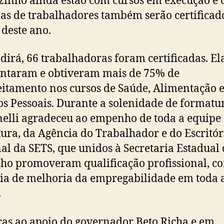
zinho ainda estão com cursos em execução e 
as de trabalhadores também serão certificado
 deste ano.
irá, 66 trabalhadoras foram certificadas. El
ntaram e obtiveram mais de 75% de
itamento nos cursos de Saúde, Alimentação 
os Pessoais. Durante a solenidade de formatu
lli agradeceu ao empenho de toda a equipe
tura, da Agência do Trabalhador e do Escritór
al da SETS, que unidos à Secretaria Estadual
ho promoveram qualificação profissional, c
ia de melhoria da empregabilidade em toda 
.
ças ao apoio do governador Beto Richa e em