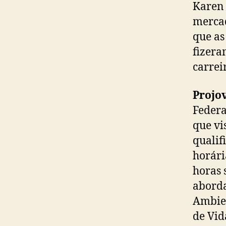
Karen 
mercad
que as
fizera
carreir
Projo
Federa
que vi
qualif
horári
horas 
aborda
Ambien
de Vid