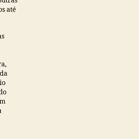
outras
s até
as
e
ra,
 da
io
 do
om
a