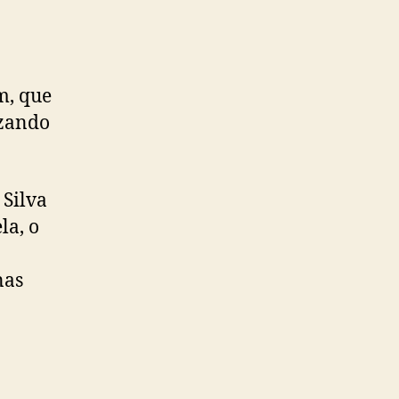
m, que
izando
 Silva
la, o
nas