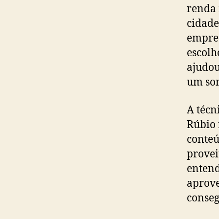
renda 
cidade
empres
escolh
ajudou
um son
A técn
Rúbio 
conteú
provei
entend
aprove
conseg