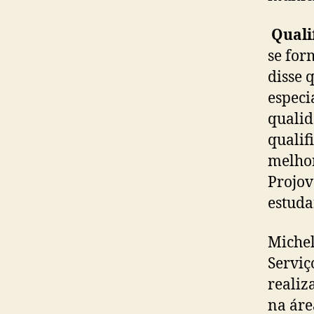
Quali
se for
disse 
especi
qualid
qualif
melhor
Projov
estuda
Michel
Serviç
realiz
na áre