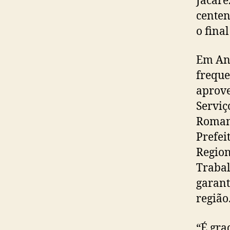
Jacare
centen
o final
Em And
freque
aprove
Serviç
Romane
Prefei
Region
Trabal
garant
região
“É gra