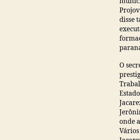
municí
Projov
disse 
execut
formaç
parana
O secr
presti
Trabal
Estado
Jacare
Jerôni
onde a
Vários