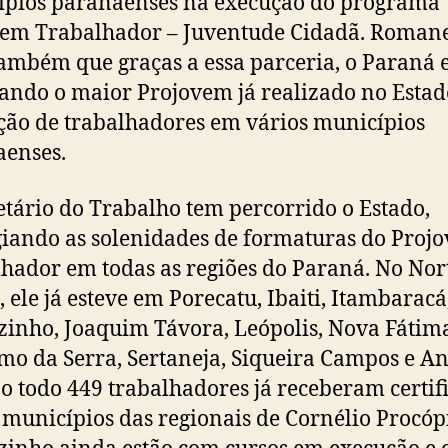
pios paranaenses na execução do programa
em Trabalhador – Juventude Cidadã. Romane
também que graças a essa parceria, o Paraná 
ando o maior Projovem já realizado no Estad
ão de trabalhadores em vários municípios
enses.
etário do Trabalho tem percorrido o Estado,
giando as solenidades de formaturas do Proj
hador em todas as regiões do Paraná. No Nor
, ele já esteve em Porecatu, Ibaiti, Itambaracá
zinho, Joaquim Távora, Leópolis, Nova Fátima
mo da Serra, Sertaneja, Siqueira Campos e An
o todo 449 trabalhadores já receberam certif
 municípios das regionais de Cornélio Procóp