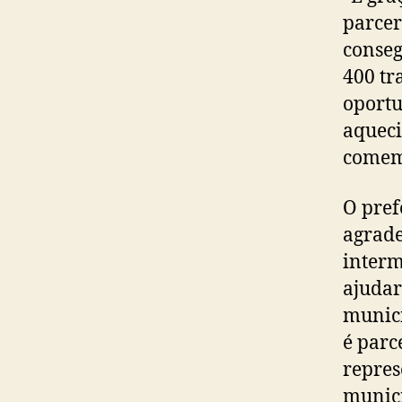
parcer
conseg
400 tr
oportu
aqueci
comem
O pref
agrade
interm
ajudar
municí
é parc
repres
municí