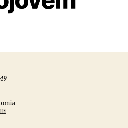
449
onomia
lli