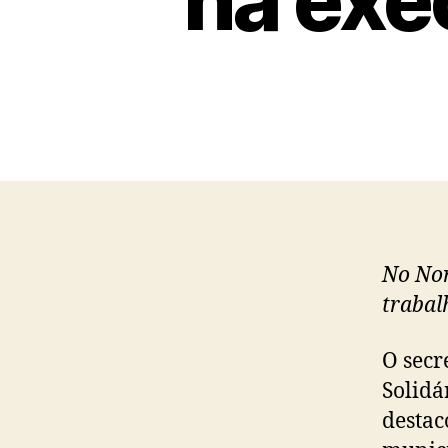
No Nor
trabal
O secr
Solidá
destac