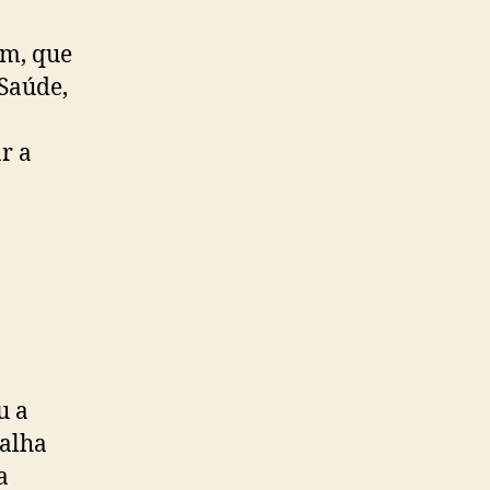
im, que
 Saúde,
r a
u a
balha
a