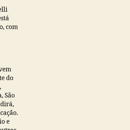
lli
está
o, com
ovem
te do
,
, São
dirá,
icação.
io e